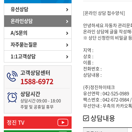
유선상담
[온라인 상담 접수양식]
온라인상담
안녕하세요 자동차 관리문
온라인 상담에 글을 작성해
A/S문의
※ 상단 신청란의 비밀글 
자주묻는질문
지역 :
1:1고객상담
상호 :
이름 :
전화번호 :
고객상담센터
상담내용 :
1588-6972
(주)정진하이테크
상담시간
유선연락 : 042-525-0989
팩스번호 : 042-672-0984 /
상담시간 09:00 - 18:00
무선안내 : 우측의 카카오
주말 및 공휴일 휴무
상담내용
정진 TV