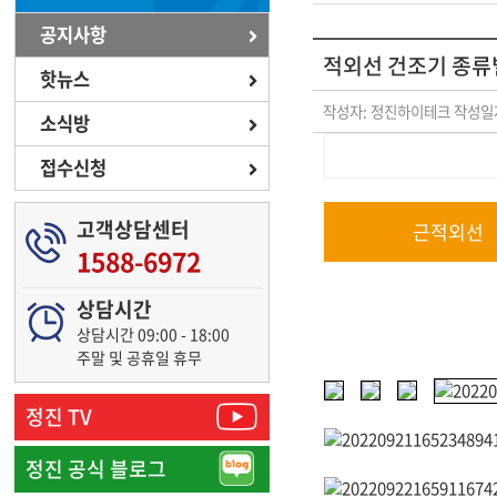
공지사항
적외선 건조기 종
핫뉴스
작성자: 정진하이테크
작성일자
소식방
접수신청
고객상담센터
근적외선
1588-6972
상담시간
상담시간 09:00 - 18:00
주말 및 공휴일 휴무
정진 TV
정진 공식 블로그