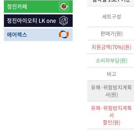
정진카페
세트구성
정진아이오티 LK one
판매가(원)
에어렉스
지원금액(70%)(원)
소비자부담(원)
비고
유해·위험방지계획
서(원)
유해·위험방지계획
서
할인(원)